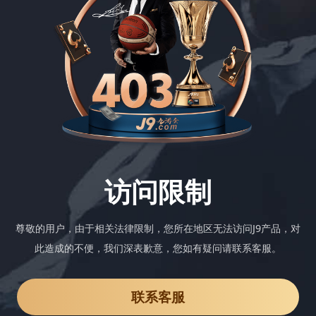
访问限制
尊敬的用户，由于相关法律限制，您所在地区无法访问J9产品，对
此造成的不便，我们深表歉意，您如有疑问请联系客服。
联系客服