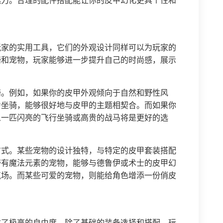
魅力。合理的配件搭配能让你的皮甲幻化更具个性和
玩家的实用工具，它们的外观设计同样可以为玩家的
骑和宠物，玩家能够进一步提升自己的时尚感，展示
骑。例如，如果你的皮甲外观倾向于自然和野性风
为坐骑，能够很好地与皮甲的主题相契合。而如果你
么一匹闪亮的飞行坐骑或高贵的战马将是更好的选
方式。某些宠物的设计独特，与特定的皮甲套装搭配
带有魔法元素的宠物，能够与德鲁伊或术士的皮甲幻
气场。而某些可爱的宠物，则能给角色增添一份俏皮
供了极高的自由度。除了基础的装备选择和搭配，玩