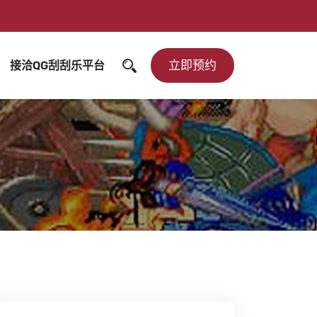
立即预约
接洽QG刮刮乐平台