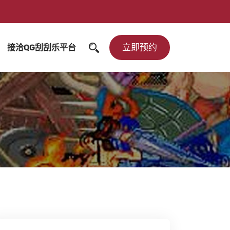
立即预约
接洽QG刮刮乐平台