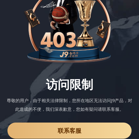
访问限制
尊敬的用户，由于相关法律限制，您所在地区无法访问J9产品，对
此造成的不便，我们深表歉意，您如有疑问请联系客服。
联系客服