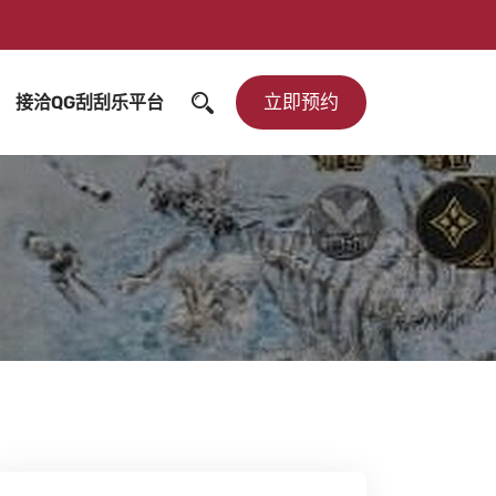
立即预约
接洽QG刮刮乐平台