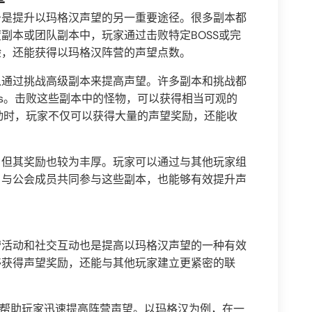
务是提升以玛格汉声望的另一重要途径。很多副本都
副本或团队副本中，玩家通过击败特定BOSS或完
验，还能获得以玛格汉阵营的声望点数。
以通过挑战高级副本来提高声望。许多副本和挑战都
ss。击败这些副本中的怪物，可以获得相当可观的
活动时，玩家不仅可以获得大量的声望奖励，还能收
，但其奖励也较为丰厚。玩家可以通过与其他玩家组
。与公会成员共同参与这些副本，也能够有效提升声
营活动和社交互动也是提高以玛格汉声望的一种有效
够获得声望奖励，还能与其他玩家建立更紧密的联
以帮助玩家迅速提高阵营声望。以玛格汉为例，在一