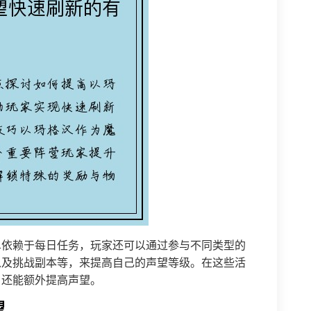
单依赖于每日任务，玩家还可以通过参与不同类型的
、以及挑战副本等，来提高自己的声望等级。在这些活
，还能额外提高声望。
望