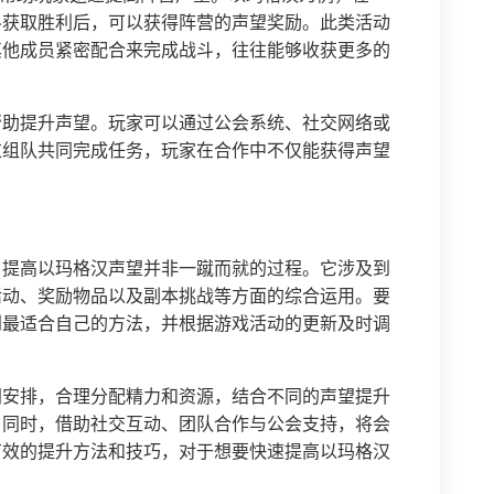
斗获取胜利后，可以获得阵营的声望奖励。此类活动
其他成员紧密配合来完成战斗，往往能够收获更多的
帮助提升声望。玩家可以通过公会系统、社交网络或
过组队共同完成任务，玩家在合作中不仅能获得声望
。
，提高以玛格汉声望并非一蹴而就的过程。它涉及到
活动、奖励物品以及副本挑战等方面的综合运用。要
到最适合自己的方法，并根据游戏活动的更新及时调
间安排，合理分配精力和资源，结合不同的声望提升
。同时，借助社交互动、团队合作与公会支持，将会
有效的提升方法和技巧，对于想要快速提高以玛格汉